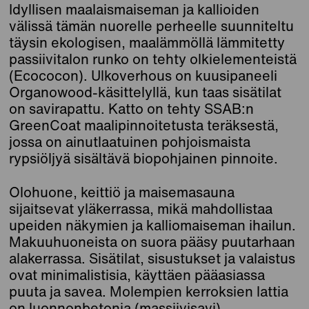
Idyllisen maalaismaiseman ja kallioiden
välissä tämän nuorelle perheelle suunniteltu
täysin ekologisen, maalämmöllä lämmitetty
passiivitalon runko on tehty olkielementeistä
(Ecococon). Ulkoverhous on kuusipaneeli
Organowood-käsittelyllä, kun taas sisätilat
on savirapattu. Katto on tehty SSAB:n
GreenCoat maalipinnoitetusta teräksestä,
jossa on ainutlaatuinen pohjoismaista
rypsiöljyä sisältävä biopohjainen pinnoite.
Olohuone, keittiö ja maisemasauna
sijaitsevat yläkerrassa, mikä mahdollistaa
upeiden näkymien ja kalliomaiseman ihailun.
Makuuhuoneista on suora pääsy puutarhaan
alakerrassa. Sisätilat, sisustukset ja valaistus
ovat minimalistisia, käyttäen pääasiassa
puuta ja savea. Molempien kerroksien lattia
on luonnonbetonia (massiivisavi).