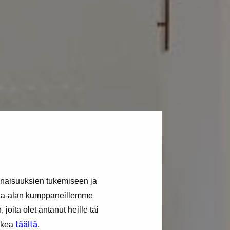
inaisuuksien tukemiseen ja
kka-alan kumppaneillemme
joita olet antanut heille tai
täältä
lukea
.